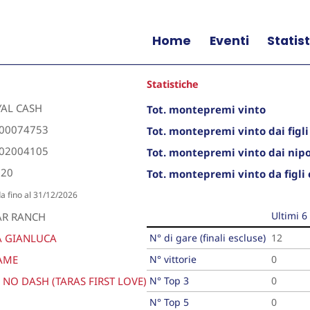
Home
Eventi
Statis
Statistiche
YAL CASH
Tot. montepremi vinto
00074753
Tot. montepremi vinto dai figli
02004105
Tot. montepremi vinto dai nipo
020
Tot. montepremi vinto da figli 
da fino al 31/12/2026
Ultimi 6
AR RANCH
A GIANLUCA
N° di gare (finali escluse)
12
AME
N° vittorie
0
NO DASH (TARAS FIRST LOVE)
N° Top 3
0
N° Top 5
0