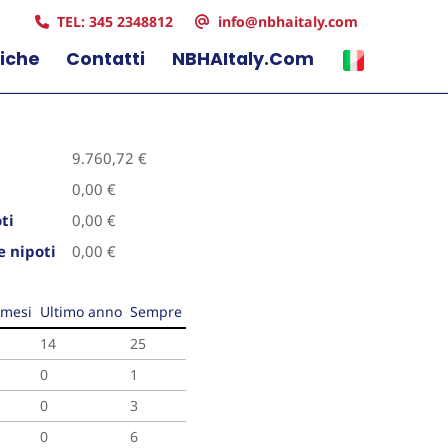
TEL: 345 2348812
info@nbhaitaly.com
tiche
Contatti
NBHAItaly.com
9.760,72 €
0,00 €
ti
0,00 €
e nipoti
0,00 €
 mesi
Ultimo anno
Sempre
14
25
0
1
0
3
0
6