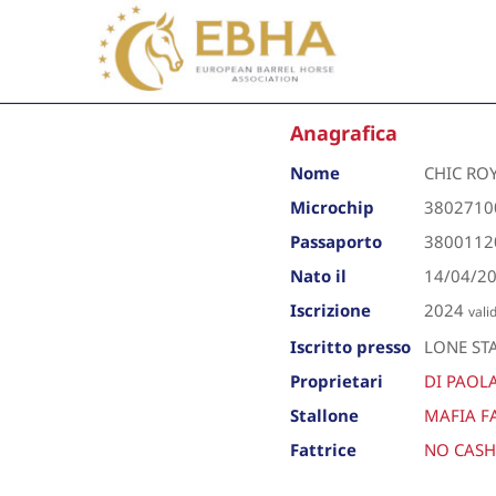
Anagrafica
Nome
CHIC RO
Microchip
3802710
Passaporto
3800112
Nato il
14/04/2
Iscrizione
2024
vali
Iscritto presso
LONE ST
Proprietari
DI PAOL
Stallone
MAFIA F
Fattrice
NO CASH 